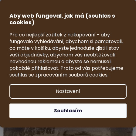
Přejít
na
CZK
obsah
Aby web fungoval, jak má (souhlas s
NÁKUP
cookies)
KOŠÍK
Pro co nejlepší zážitek z nakupování - aby
Model pohřebního vozu Black
fungovalo vyhledávání, abychom si pamatovali,
Friday 2021 1:64
co máte v košíku, abyste jednoduše zjistili stav
vaší objednávky, abychom vás neobtěžovali
Průměrné
1 hodnocení
Podrobnosti hodnocení
nevhodnou reklamou a abyste se nemuseli
hodnocení
Značka:
VRKY - sběratelské modely
pokaždé přihlašovat. Proto od vás potřebujeme
produktu
souhlas se zpracováním souborů cookies.
je
5,0
z
Nastavení
5
hvězdiček.
Souhlasím