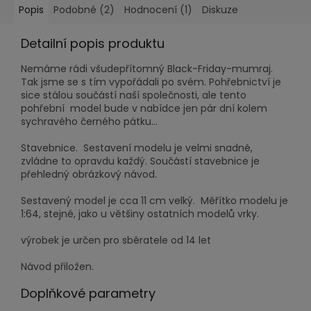
Popis
Podobné (2)
Hodnocení (1)
Diskuze
Detailní popis produktu
Nemáme rádi všudepřítomný Black-Friday-mumraj.
Tak jsme se s tím vypořádali po svém. Pohřebnictví je
sice stálou součástí naší společnosti, ale tento
pohřební model bude v nabídce jen pár dní kolem
sychravého černého pátku...
Stavebnice. Sestavení modelu je velmi snadné,
zvládne to opravdu každý. Součástí stavebnice je
přehledný obrázkový návod.
Sestavený model je cca 11 cm velký. Měřítko modelu je
1:64, stejné, jako u většiny ostatních modelů vrky.
výrobek je určen pro sběratele od 14 let
Návod přiložen.
Doplňkové parametry