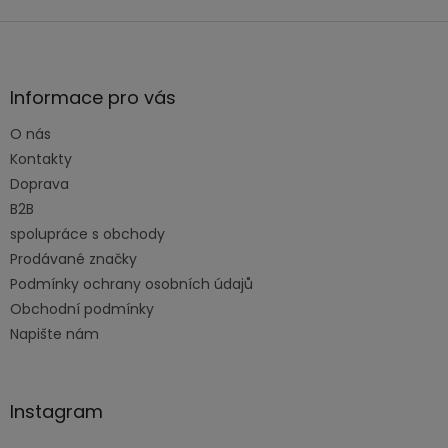
Z
á
p
a
Informace pro vás
t
O nás
í
Kontakty
Doprava
B2B
spolupráce s obchody
Prodávané značky
Podmínky ochrany osobních údajů
Obchodní podmínky
Napište nám
Instagram