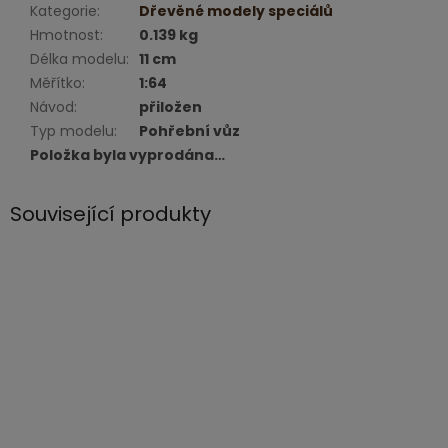
Kategorie
:
Dřevěné modely speciálů
Hmotnost
:
0.139 kg
Délka modelu
:
11 cm
Měřítko
:
1:64
Návod
:
přiložen
Typ modelu
:
Pohřební vůz
Položka byla vyprodána…
Související produkty