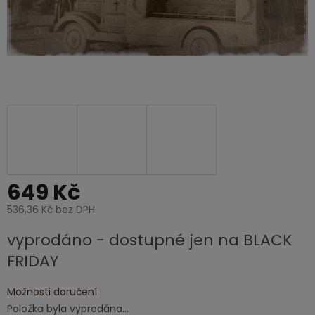
649 Kč
536,36 Kč bez DPH
Měrná
vyprodáno - dostupné jen na BLACK
cena:
FRIDAY
Možnosti doručení
Položka byla vyprodána…