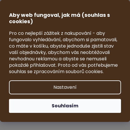
Přejít
na
CZK
obsah
Aby web fungoval, jak má (souhlas s
NÁKUP
cookies)
KOŠÍK
Pro co nejlepší zážitek z nakupování - aby
Dárkový poukaz
fungovalo vyhledávání, abychom si pamatovali,
co máte v košíku, abyste jednoduše zjistili stav
vaší objednávky, abychom vás neobtěžovali
Nevíte si rady s dárkem? Chcete někomu darovat originální
nevhodnou reklamou a abyste se nemuseli
model stavebnice Vrky, ale nevíte jaký? Vyřešte to dárkovým
pokaždé přihlašovat. Proto od vás potřebujeme
poukazem.
souhlas se zpracováním souborů cookies.
NÁVRH MODELŮ PRO FIRMY
Nastavení
Ř
a
Doporučujeme
Nejlevnější
Nejdražší
Souhlasím
z
e
Nejprodávanější
Abecedně
n
í