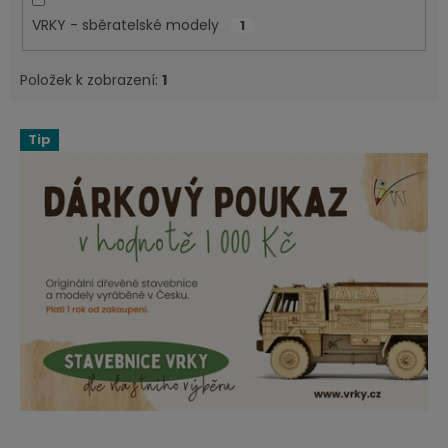
VRKY - sběratelské modely
1
Položek k zobrazení:
1
V
Tip
ý
p
i
s
p
r
o
d
u
k
t
ů