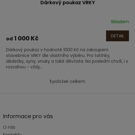
Dárkový poukaz VRKY
Skladem
DETAIL
1 000 Kč
od
Dárkový poukaz v hodnotě 1000 Kč na zakoupení
stavebnice VRKY dle vlastního výběru. Pro tatínky,
dědečky, syny, vnuky a také děvčata. Na poslední chvíli, i s
rozvahou - vždy...
1
položek celkem
O
v
l
Z
á
á
d
p
a
a
Informace pro vás
c
t
í
O nás
í
p
Kontakty