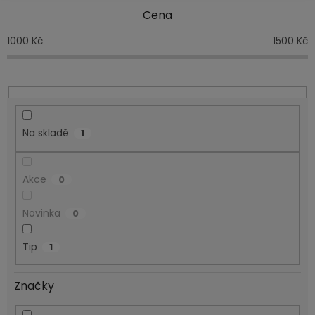
p
Cena
r
o
1000
Kč
1500
Kč
d
u
k
t
ů
Na skladě
1
Akce
0
Novinka
0
Tip
1
Značky