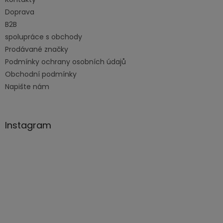
r
v
Doprava
k
B2B
y
spolupráce s obchody
v
ý
Prodávané značky
p
Podmínky ochrany osobních údajů
i
Obchodní podmínky
s
u
Napište nám
Instagram