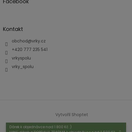
Facebook
Kontakt
obchod
@
vrky.cz
+420 777 235 541
vrkyspolu
vrky_spolu
Vytvořil Shoptet
Dárek k objednávce nad 1 800 Kč :)