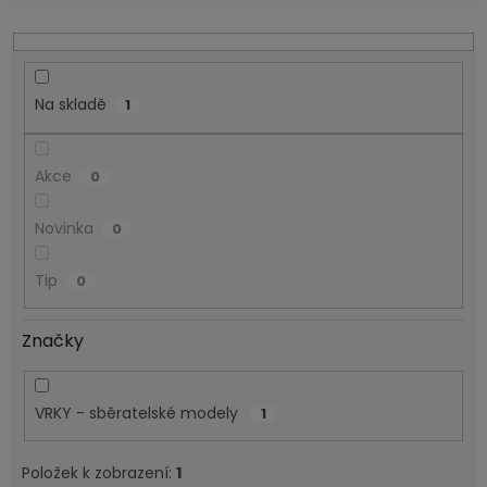
u
k
t
ů
Na skladě
1
Akce
0
Novinka
0
Tip
0
Značky
VRKY - sběratelské modely
1
Položek k zobrazení:
1