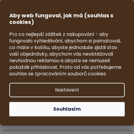
Přejít
na
CZK
obsah
Aby web fungoval, jak má (souhlas s
NÁKUP
cookies)
KOŠÍK
Pro co nejlepší zážitek z nakupování - aby
Isuzu dřevěné modely
fungovalo vyhledávání, abychom si pamatovali,
co máte v košíku, abyste jednoduše zjistili stav
autobusů
vaší objednávky, abychom vás neobtěžovali
nevhodnou reklamou a abyste se nemuseli
pokaždé přihlašovat. Proto od vás potřebujeme
Ř
souhlas se zpracováním souborů cookies.
a
Doporučujeme
Nejlevnější
Nejdražší
z
e
Nejprodávanější
Abecedně
Nastavení
n
í
p
Souhlasím
Cena
r
o
599
Kč
600
Kč
d