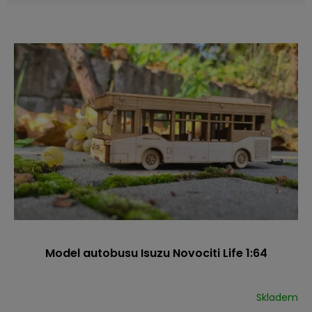
V
ý
p
i
s
p
r
o
d
u
k
t
ů
Model autobusu Isuzu Novociti Life 1:64
Skladem