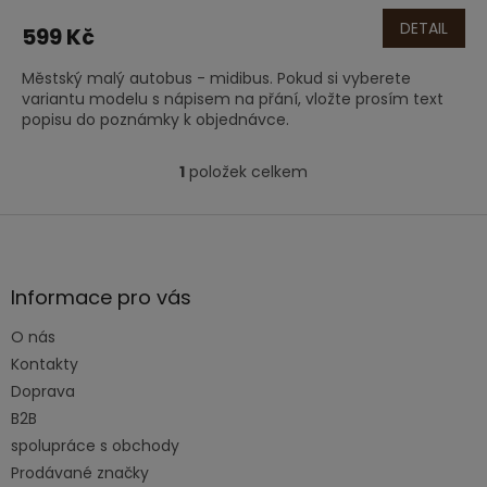
DETAIL
599 Kč
Městský malý autobus - midibus. Pokud si vyberete
variantu modelu s nápisem na přání, vložte prosím text
popisu do poznámky k objednávce.
1
položek celkem
O
v
l
Z
á
á
d
p
a
a
Informace pro vás
c
t
í
O nás
í
p
Kontakty
r
v
Doprava
k
B2B
y
spolupráce s obchody
v
ý
Prodávané značky