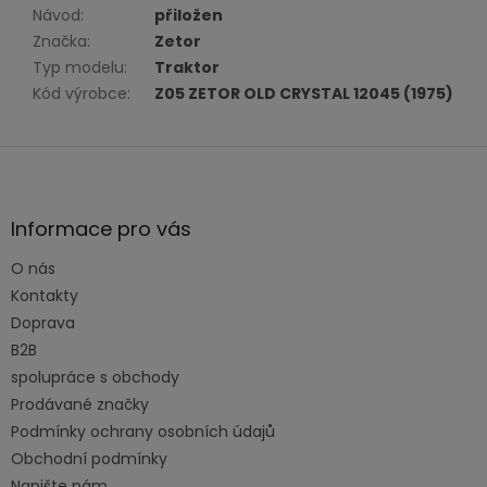
Návod
:
přiložen
Značka
:
Zetor
Typ modelu
:
Traktor
Kód výrobce
:
Z05 ZETOR OLD CRYSTAL 12045 (1975)
Z
á
p
a
Informace pro vás
t
O nás
í
Kontakty
Doprava
B2B
spolupráce s obchody
Prodávané značky
Podmínky ochrany osobních údajů
Obchodní podmínky
Napište nám