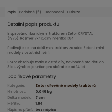
Popis
Podobné (5)
Hodnocení
Diskuze
Detailní popis produktu
Inspirováno ikonickým traktorem Zetor CRYSTAL
(1975). Rozměr 7x4x5cm, měřítko 1:64.
Podívejte se i na další mini traktory ze série Zetor, i mini
modely z ostatních sérií.
Pozor obsahuje malé a ostré díly, nevhodné pro děti do
3 let. výrobek je určen pro sběratele od 14 let
Doplňkové parametry
Kategorie
:
Zetor dřevěné modely traktorů
Hmotnost
:
0.046 kg
Délka modelu
:
7 cm
Měřítko
:
1:64
Nápis na přání
:
bez nápisu