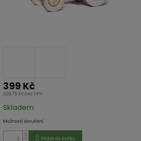
399 Kč
329,75 Kč bez DPH
Měrná
Skladem
cena:
Možnosti doručení
Přidat do košíku