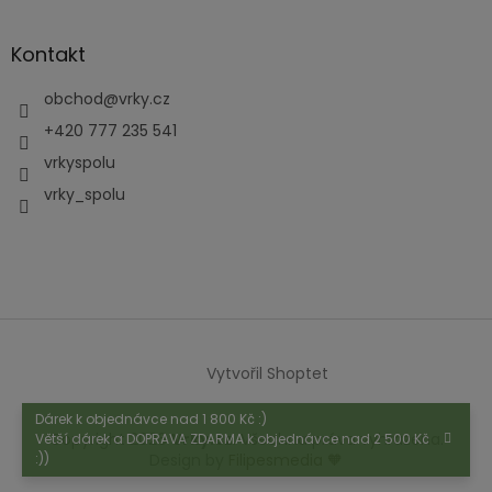
Kontakt
obchod
@
vrky.cz
+420 777 235 541
vrkyspolu
vrky_spolu
Vytvořil Shoptet
Dárek k objednávce nad 1 800 Kč :)
Copyright 2026
Vrky.cz
. Všechna práva vyhrazena.
Větší dárek a DOPRAVA ZDARMA k objednávce nad 2 500 Kč
Design by
Filipesmedia 🧡
:))