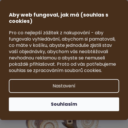
Přejít
na
CZK
obsah
Aby web fungoval, jak má (souhlas s
NÁKUP
cookies)
KOŠÍK
Pro co nejlepší zážitek z nakupování - aby
Model traktoru Zetor Old Crystal
fungovalo vyhledávání, abychom si pamatovali,
12045 (1975) 1:64
co máte v košíku, abyste jednoduše zjistili stav
vaší objednávky, abychom vás neobtěžovali
Průměrné
Neohodnoceno
Podrobnosti hodnocení
nevhodnou reklamou a abyste se nemuseli
hodnocení
Značka:
VRKY - sběratelské modely
pokaždé přihlašovat. Proto od vás potřebujeme
produktu
souhlas se zpracováním souborů cookies.
je
0,0
z
Nastavení
5
hvězdiček.
Souhlasím