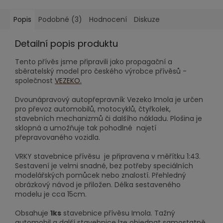
Popis
Podobné (3)
Hodnocení
Diskuze
Detailní popis produktu
Tento přívěs jsme připravili jako propagační a
sběratelský model pro českého výrobce přívěsů -
společnost
VEZEKO.
Dvounápravový autopřepravník Vezeko Imola je určen
pro převoz automobilů, motocyklů, čtyřkolek,
stavebních mechanizmů či dalšího nákladu. Plošina je
sklopná a umožňuje tak pohodlné najetí
přepravovaného vozidla.
VRKY stavebnice přívěsu je připravena v měřítku 1:43.
Sestavení je velmi snadné, bez potřeby speciálních
modelářských pomůcek nebo znalostí. Přehledný
obrázkový návod je přiložen. Délka sestaveného
modelu je cca 15cm.
Obsahuje
1ks
stavebnice přívěsu Imola. Tažný
automobil a další stavebnice lze objednat samostatně.