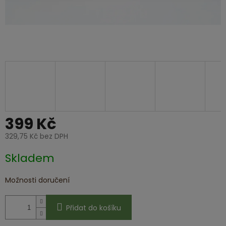
399 Kč
329,75 Kč bez DPH
Měrná
Skladem
cena:
Možnosti doručení
Přidat do košíku