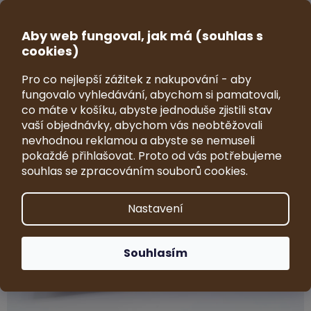
Přejít
na
CZK
obsah
Aby web fungoval, jak má (souhlas s
NÁKUP
cookies)
KOŠÍK
Pro co nejlepší zážitek z nakupování - aby
Model přívěsu Vezeko Imola 1:43
fungovalo vyhledávání, abychom si pamatovali,
co máte v košíku, abyste jednoduše zjistili stav
Průměrné
Neohodnoceno
Podrobnosti hodnocení
vaší objednávky, abychom vás neobtěžovali
hodnocení
Značka:
VRKY - sběratelské modely
produktu
nevhodnou reklamou a abyste se nemuseli
je
pokaždé přihlašovat. Proto od vás potřebujeme
0,0
souhlas se zpracováním souborů cookies.
z
5
hvězdiček.
Nastavení
Souhlasím