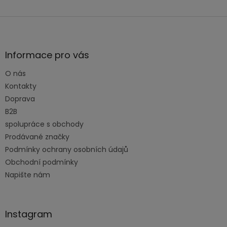
Z
á
p
a
Informace pro vás
t
O nás
í
Kontakty
Doprava
B2B
spolupráce s obchody
Prodávané značky
Podmínky ochrany osobních údajů
Obchodní podmínky
Napište nám
Instagram