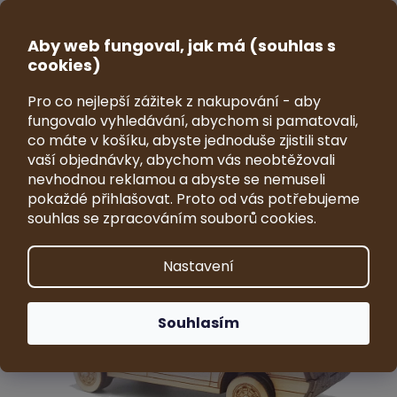
Přejít
na
CZK
obsah
Aby web fungoval, jak má (souhlas s
NÁKUP
cookies)
KOŠÍK
Pro co nejlepší zážitek z nakupování - aby
Model automobilu Škoda Favorit
fungovalo vyhledávání, abychom si pamatovali,
1:43
co máte v košíku, abyste jednoduše zjistili stav
vaší objednávky, abychom vás neobtěžovali
Průměrné
Neohodnoceno
Podrobnosti hodnocení
nevhodnou reklamou a abyste se nemuseli
hodnocení
Značka:
VRKY - sběratelské modely
pokaždé přihlašovat. Proto od vás potřebujeme
produktu
souhlas se zpracováním souborů cookies.
je
0,0
z
Nastavení
5
hvězdiček.
Souhlasím