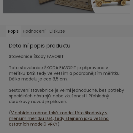
Popis
Hodnocení
Diskuze
Detailní popis produktu
Stavebnice Škody FAVORIT
Tato stavebnice ŠKODA FAVORIT je připravena v
měřítku
1:43
, tedy ve větším a podrobnějším měřítku.
Délka modelu je cca 8,5 cm.
Sestavení stavebnice je velmi jednoduché, bez potřeby
speciálních nástrojů, nebo zkušeností. Přehledný
obrázkový návod je přiložen.
(
V nabídce máme také model této škodovky v
menším měřítku 1:64, tedy stejném jako většina
ostatních modelů VRKY
).