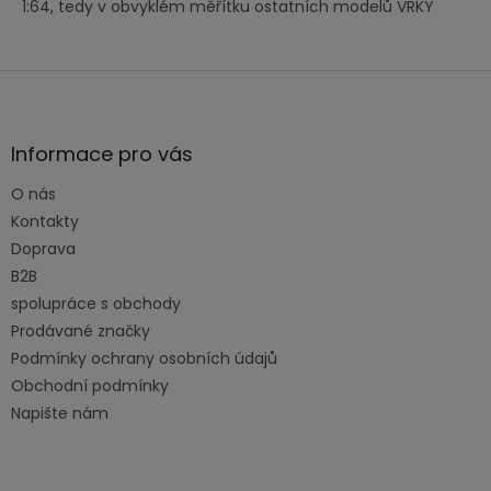
1:64, tedy v obvyklém měřítku ostatních modelů VRKY
Z
á
p
a
Informace pro vás
t
O nás
í
Kontakty
Doprava
B2B
spolupráce s obchody
Prodávané značky
Podmínky ochrany osobních údajů
Obchodní podmínky
Napište nám