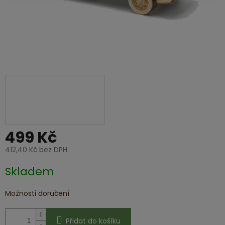
499 Kč
412,40 Kč bez DPH
Měrná
Skladem
cena:
Možnosti doručení
Přidat do košíku