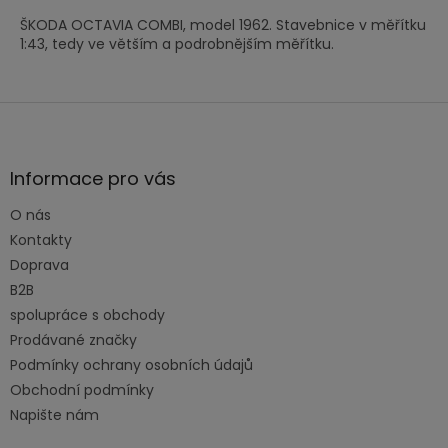
ŠKODA OCTAVIA COMBI, model 1962. Stavebnice v měřítku
1:43, tedy ve větším a podrobnějším měřítku.
Z
á
p
a
Informace pro vás
t
O nás
í
Kontakty
Doprava
B2B
spolupráce s obchody
Prodávané značky
Podmínky ochrany osobních údajů
Obchodní podmínky
Napište nám