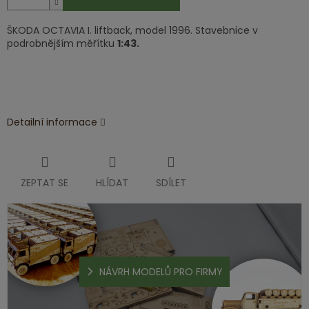
ŠKODA OCTAVIA I. liftback, model 1996. Stavebnice v
podrobnějším měřítku
1:43.
Detailní informace
ZEPTAT SE
HLÍDAT
SDÍLET
NÁVRH MODELŮ PRO FIRMY