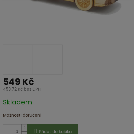
549 Kč
453,72 Kč bez DPH
Měrná
Skladem
cena:
Možnosti doručení
Přidat do košíku