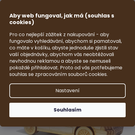
Přejít
na
CZK
obsah
Aby web fungoval, jak má (souhlas s
NÁKUP
cookies)
KOŠÍK
Pro co nejlepší zážitek z nakupování - aby
Model automobilu Škoda
fungovalo vyhledávání, abychom si pamatovali,
Octavia I. 1:43
co máte v košíku, abyste jednoduše zjistili stav
vaší objednávky, abychom vás neobtěžovali
Průměrné
Neohodnoceno
Podrobnosti hodnocení
nevhodnou reklamou a abyste se nemuseli
hodnocení
Značka:
VRKY - sběratelské modely
pokaždé přihlašovat. Proto od vás potřebujeme
produktu
souhlas se zpracováním souborů cookies.
je
0,0
z
Nastavení
5
hvězdiček.
Souhlasím