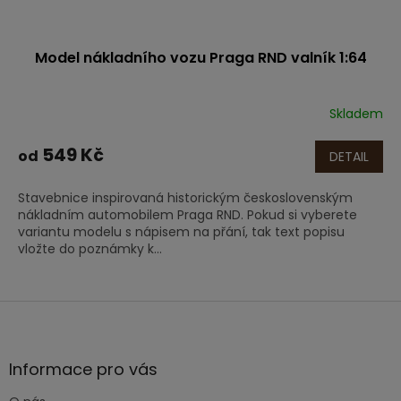
Model nákladního vozu Praga RND valník 1:64
Skladem
549 Kč
od
DETAIL
Stavebnice inspirovaná historickým československým
nákladním automobilem Praga RND. Pokud si vyberete
variantu modelu s nápisem na přání, tak text popisu
vložte do poznámky k...
Z
á
p
a
Informace pro vás
t