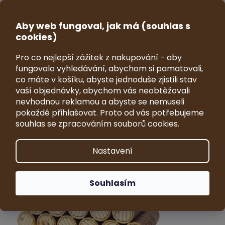
Přejít
na
CZK
obsah
Aby web fungoval, jak má (souhlas s
NÁKUP
cookies)
KOŠÍK
Pro co nejlepší zážitek z nakupování - aby
sudy do nákladního automobilu
fungovalo vyhledávání, abychom si pamatovali,
PRAGA RND
co máte v košíku, abyste jednoduše zjistili stav
vaší objednávky, abychom vás neobtěžovali
Průměrné
Neohodnoceno
Podrobnosti hodnocení
nevhodnou reklamou a abyste se nemuseli
hodnocení
Značka:
VRKY - sběratelské modely
pokaždé přihlašovat. Proto od vás potřebujeme
produktu
souhlas se zpracováním souborů cookies.
je
0,0
z
Nastavení
5
hvězdiček.
Souhlasím