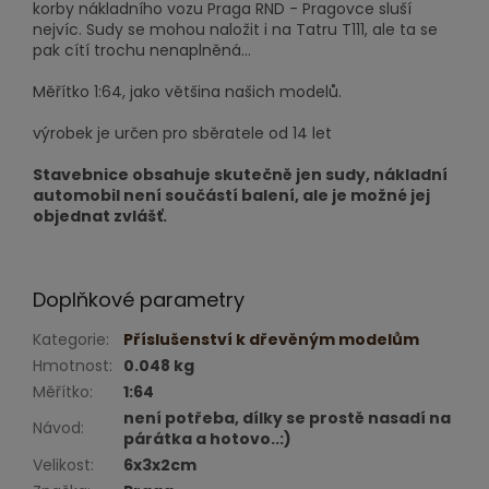
korby nákladního vozu Praga RND - Pragovce sluší
nejvíc. Sudy se mohou naložit i na Tatru T111, ale ta se
pak cítí trochu nenaplněná...
Měřítko 1:64, jako většina našich modelů.
výrobek je určen pro sběratele od 14 let
Stavebnice obsahuje skutečně jen sudy, nákladní
automobil není součástí balení, ale je možné jej
objednat zvlášť.
Doplňkové parametry
Kategorie
:
Příslušenství k dřevěným modelům
Hmotnost
:
0.048 kg
Měřítko
:
1:64
není potřeba, dílky se prostě nasadí na
Návod
:
párátka a hotovo..:)
Velikost
:
6x3x2cm