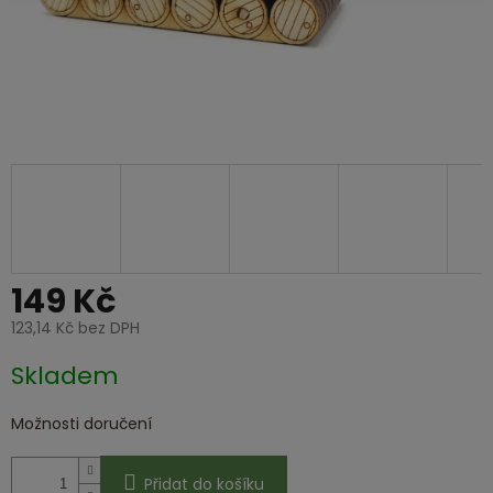
149 Kč
123,14 Kč bez DPH
Měrná
Skladem
cena:
Možnosti doručení
Přidat do košíku