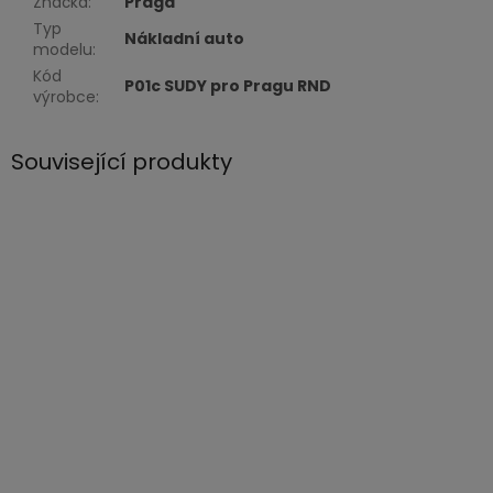
Značka
:
Praga
Typ
Nákladní auto
modelu
:
Kód
P01c SUDY pro Pragu RND
výrobce
:
Související produkty