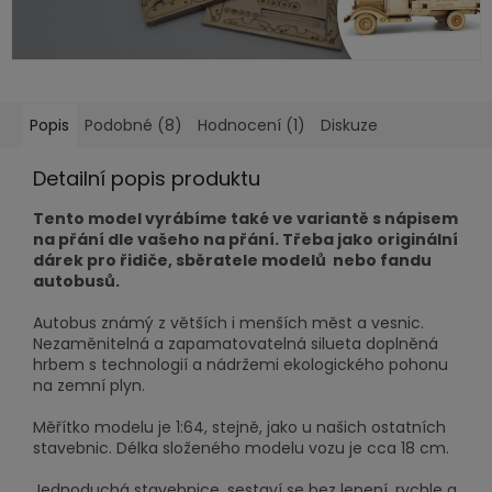
Popis
Podobné (8)
Hodnocení (1)
Diskuze
Detailní popis produktu
Tento model vyrábíme také ve variantě s nápisem
na přání dle vašeho na přání. Třeba jako originální
dárek pro řidiče, sběratele modelů nebo fandu
autobusů.
Autobus známý z větších i menších měst a vesnic.
Nezaměnitelná a zapamatovatelná silueta doplněná
hrbem s technologií a nádržemi ekologického pohonu
na zemní plyn.
Měřítko modelu je 1:64, stejně, jako u našich ostatních
stavebnic. Délka složeného modelu vozu je cca 18 cm.
Jednoduchá stavebnice, sestaví se bez lepení, rychle a