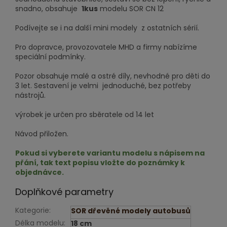
snadno, obsahuje
1kus
modelu SOR CN 12
Podívejte se i na další mini modely z ostatních sérií.
Pro dopravce, provozovatele MHD a firmy nabízíme
speciální podmínky.
Pozor obsahuje malé a ostré díly, nevhodné pro děti do
3 let. Sestavení je velmi jednoduché, bez potřeby
nástrojů.
výrobek je určen pro sběratele od 14 let
Návod přiložen.
Pokud si vyberete variantu modelu s nápisem na
přání, t
a
k text popisu vložte do poznámky k
objednávce.
Doplňkové parametry
Kategorie
:
SOR dřevěné modely autobusů
Délka modelu
:
18 cm