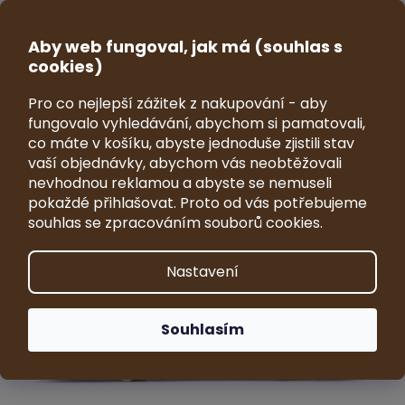
Přejít
na
CZK
obsah
Aby web fungoval, jak má (souhlas s
NÁKUP
cookies)
KOŠÍK
Pro co nejlepší zážitek z nakupování - aby
Model autobusu SOR CNG 12 1:64
fungovalo vyhledávání, abychom si pamatovali,
co máte v košíku, abyste jednoduše zjistili stav
Průměrné
1 hodnocení
Podrobnosti hodnocení
vaší objednávky, abychom vás neobtěžovali
hodnocení
Značka:
VRKY - sběratelské modely
produktu
nevhodnou reklamou a abyste se nemuseli
je
pokaždé přihlašovat. Proto od vás potřebujeme
5,0
souhlas se zpracováním souborů cookies.
z
5
hvězdiček.
Nastavení
Souhlasím