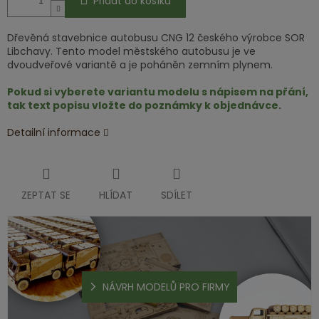
Přidat do košíku
Dřevěná stavebnice autobusu CNG 12 českého výrobce SOR
Libchavy. Tento model městského autobusu je ve
dvoudveřové variantě a je poháněn zemním plynem.
Pokud si vyberete variantu modelu s nápisem na přání,
t
a
k text popisu vložte do poznámky k objednávce.
Detailní informace
ZEPTAT SE
HLÍDAT
SDÍLET
NÁVRH MODELŮ PRO FIRMY