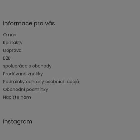
Z
á
p
a
Informace pro vás
t
O nás
í
Kontakty
Doprava
B2B
spolupráce s obchody
Prodávané značky
Podmínky ochrany osobních údajů
Obchodní podmínky
Napište nám
Instagram