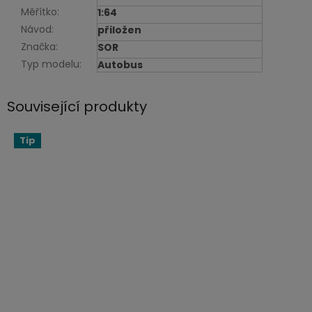
Měřítko
:
1:64
Návod
:
přiložen
Značka
:
SOR
Typ modelu
:
Autobus
Související produkty
Tip