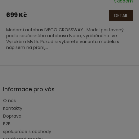
Skladem
699 Kč
DETAIL
Moderní autobus IVECO CROSSWAY. Model postavený
podle současného autobusu Iveco, vyráběného ve
Vysokém Mýtě. Pokud si vyberete variantu modelu s
nápisem na přání,...
Z
á
p
a
Informace pro vás
t
O nás
í
Kontakty
Doprava
B2B
spolupráce s obchody