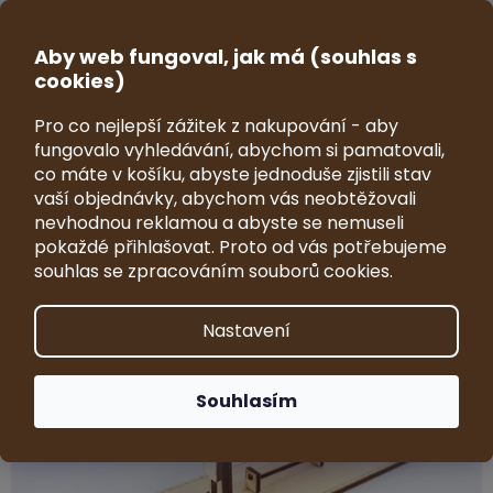
Přejít
na
CZK
obsah
Aby web fungoval, jak má (souhlas s
NÁKUP
cookies)
KOŠÍK
Pro co nejlepší zážitek z nakupování - aby
Model autobusové zastávky s
fungovalo vyhledávání, abychom si pamatovali,
přístřeškem 1:64
co máte v košíku, abyste jednoduše zjistili stav
vaší objednávky, abychom vás neobtěžovali
Průměrné
Neohodnoceno
Podrobnosti hodnocení
nevhodnou reklamou a abyste se nemuseli
hodnocení
Značka:
VRKY - sběratelské modely
pokaždé přihlašovat. Proto od vás potřebujeme
produktu
souhlas se zpracováním souborů cookies.
je
0,0
z
Nastavení
5
hvězdiček.
Souhlasím