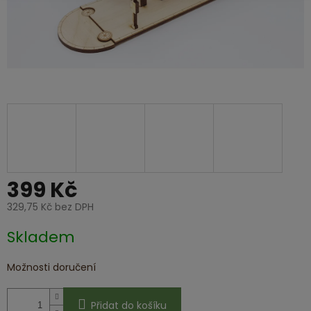
399 Kč
329,75 Kč bez DPH
Měrná
Skladem
cena:
Možnosti doručení
Přidat do košíku