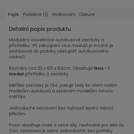
Popis
Podobné (1)
Hodnocení
Diskuze
Detailní popis produktu
Modulární stavebnice autobusové zastávky a
přístřešku. Při zakoupení více modulů je možné je
sestavovat do podoby nástupišť autobusového
nádraží.
Rozměry cca 23 x 8,5 x 8,5cm. Obsahuje
1kus
- 1
modul
přístřešku a zastávky
Měřítko zastávky je 1:64, pasuje tedy ke všem našim
modelům autobusů a ostatním modelům tohoto
měřítka.
Jednoduché sestavení bez nutnosti lepení. Návod
přiložen.
Pozor obsahuje malé a ostré díly, nevhodné pro děti do
3 let. Sestavení je velmi jednoduché, bez potřeby