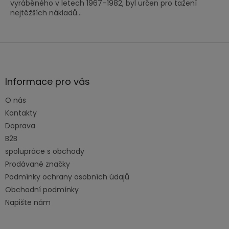
vyráběného v letech 1967–1982, byl určen pro tažení
nejtěžších nákladů...
Z
á
p
a
Informace pro vás
t
O nás
í
Kontakty
Doprava
B2B
spolupráce s obchody
Prodávané značky
Podmínky ochrany osobních údajů
Obchodní podmínky
Napište nám