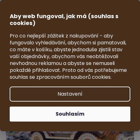
Přejít
na
CZK
obsah
Aby web fungoval, jak má (souhlas s
NÁKUP
cookies)
KOŠÍK
Pro co nejlepší zážitek z nakupování - aby
Model obrněného vozidla
fungovalo vyhledávání, abychom si pamatovali,
Excalibur Army Patriot II 1:64
co máte v košíku, abyste jednoduše zjistili stav
vaší objednávky, abychom vás neobtěžovali
Průměrné
1 hodnocení
Podrobnosti hodnocení
nevhodnou reklamou a abyste se nemuseli
hodnocení
Značka:
VRKY - sběratelské modely
pokaždé přihlašovat. Proto od vás potřebujeme
produktu
souhlas se zpracováním souborů cookies.
je
5,0
z
Nastavení
5
hvězdiček.
Souhlasím