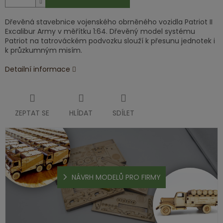
Dřevěná stavebnice vojenského obrněného vozidla Patriot II
Excalibur Army v měřítku 1:64. Dřevěný model systému
Patriot na tatrováckém podvozku slouží k přesunu jednotek i
k průzkumným misím.
Detailní informace
ZEPTAT SE
HLÍDAT
SDÍLET
NÁVRH MODELŮ PRO FIRMY