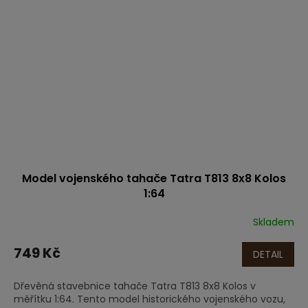
Model vojenského tahače Tatra T813 8x8 Kolos
1:64
Skladem
749 Kč
DETAIL
Dřevěná stavebnice tahače Tatra T813 8x8 Kolos v
měřítku 1:64. Tento model historického vojenského vozu,