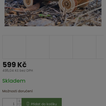
599 Kč
495,04 Kč bez DPH
Měrná
Skladem
cena:
Možnosti doručení
Přidat do košíku